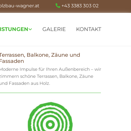
olzbau-wagner.at
+43 3383 303 02

EISTUNGEN
GALERIE
KONTAKT
Terrassen, Balkone, Zäune und
Fassaden
Moderne Impulse für Ihren Außenbereich – wir
zimmern schöne Terrassen, Balkone, Zäune
und Fassaden aus Holz.