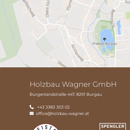
Holzbau Wagner GmbH
Burgenlandstraße 447, 8291 Burgau
+43 3383 303 02

office@holzbau-wagner.at
