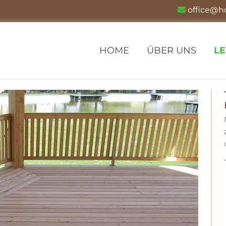
office@h

HOME
ÜBER UNS
L