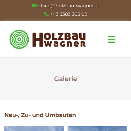
office@holzbau-wagner.at

+43 3383 303 02

Galerie
Neu-, Zu- und Umbauten